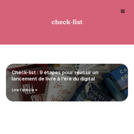
Aller
au
contenu
Main
check-list
Men
Check-list : 9 étapes pour réussir un
lancement de livre à l’ère du digital
Check-
Lire l’article »
list
:
9
étapes
pour
réussir
un
lancement
de